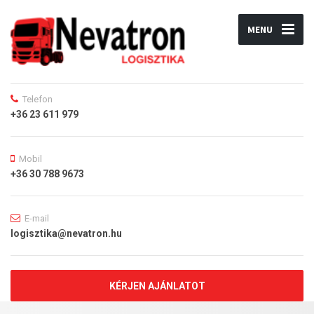
MENU
Telefon
+36 23 611 979
Mobil
+36 30 788 9673
E-mail
logisztika@nevatron.hu
KÉRJEN AJÁNLATOT