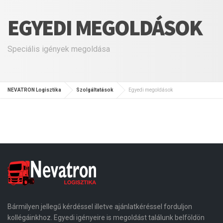
EGYEDI MEGOLDÁSOK
Speciális igények megoldása
NEVATRON Logisztika
Szolgáltatások
Egyedi megoldások
Bármilyen jellegű kérdéssel illetve ajánlatkéréssel forduljon
kollégáinkhoz. Egyedi igényeire is megoldást találunk belföldön