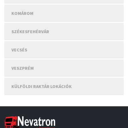
KOMÁROM
SZÉKESFEHÉRVÁR
VECSÉS
VESZPRÉM
KÜLFÖLDI RAKTÁR LOKÁCIÓK