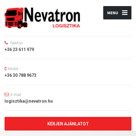
MENU
Telefon
+36 23 611 979
Mobil
+36 30 788 9673
E-mail
logisztika@nevatron.hu
KÉRJEN AJÁNLATOT